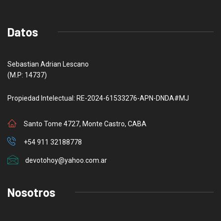
Datos
Sebastian Adrian Lescano
(M.P: 14737)
Propiedad Intelectual: RE-2024-61533276-APN-DNDA#MJ
Santo Tome 4727, Monte Castro, CABA
+54 911 32188778
devotohoy@yahoo.com.ar
Nosotros