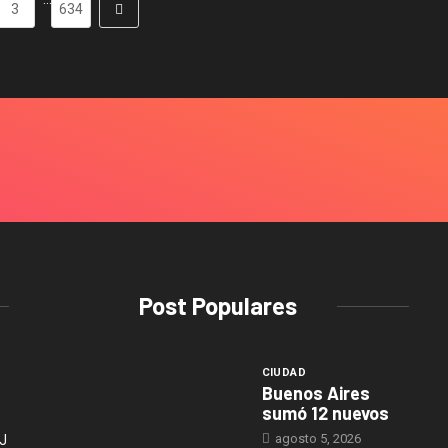
3
634
Post Populares
CIUDAD
Buenos Aires
sumó 12 nuevos
agosto 5, 2026
J