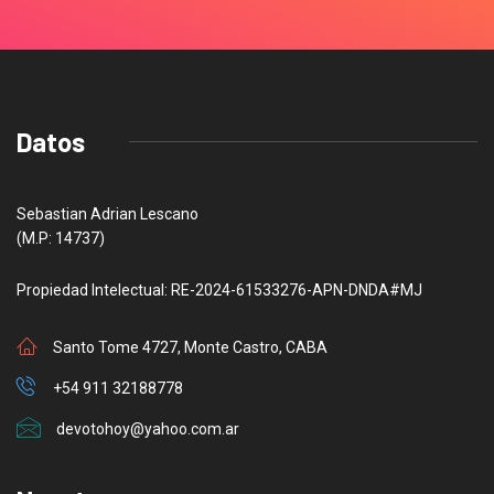
Datos
Sebastian Adrian Lescano
(M.P: 14737)
Propiedad Intelectual: RE-2024-61533276-APN-DNDA#MJ
Santo Tome 4727, Monte Castro, CABA
+54 911 32188778
devotohoy@yahoo.com.ar