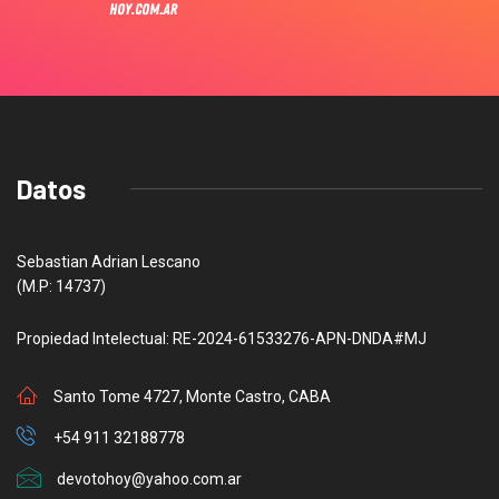
Datos
Sebastian Adrian Lescano
(M.P: 14737)
Propiedad Intelectual: RE-2024-61533276-APN-DNDA#MJ
Santo Tome 4727, Monte Castro, CABA
+54 911 32188778
devotohoy@yahoo.com.ar