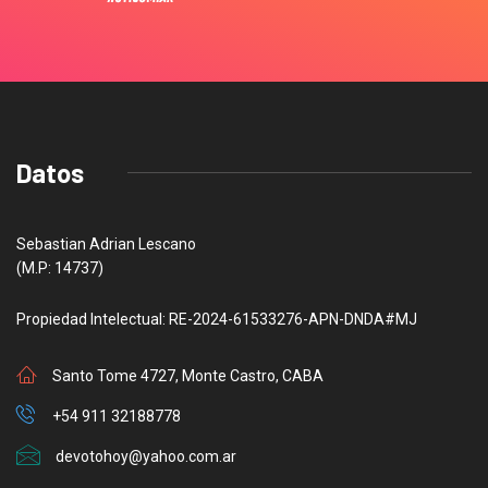
Datos
Sebastian Adrian Lescano
(M.P: 14737)
Propiedad Intelectual: RE-2024-61533276-APN-DNDA#MJ
Santo Tome 4727, Monte Castro, CABA
+54 911 32188778
devotohoy@yahoo.com.ar