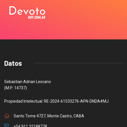
Datos
Sebastian Adrian Lescano
(M.P: 14737)
Propiedad Intelectual: RE-2024-61533276-APN-DNDA#MJ
Santo Tome 4727, Monte Castro, CABA
+54 911 32188778