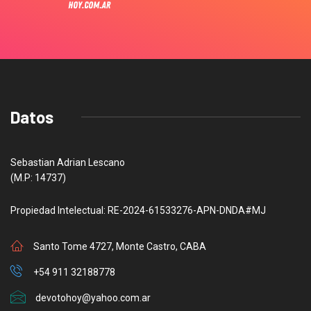
Datos
Sebastian Adrian Lescano
(M.P: 14737)
Propiedad Intelectual: RE-2024-61533276-APN-DNDA#MJ
Santo Tome 4727, Monte Castro, CABA
+54 911 32188778
devotohoy@yahoo.com.ar