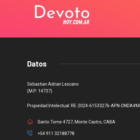
Datos
Sebastian Adrian Lescano
(M.P: 14737)
Propiedad Intelectual: RE-2024-61533276-APN-DNDA#M
Santo Tome 4727, Monte Castro, CABA
+54 911 32188778