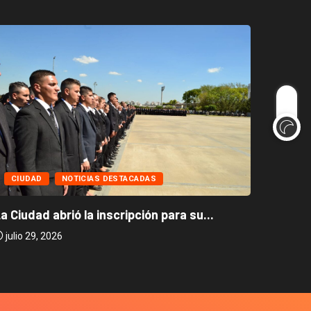
CIUD
CIUDAD
NOTICIAS DESTACADAS
Caballi
a Ciudad abrió la inscripción para su...
julio 2
julio 29, 2026