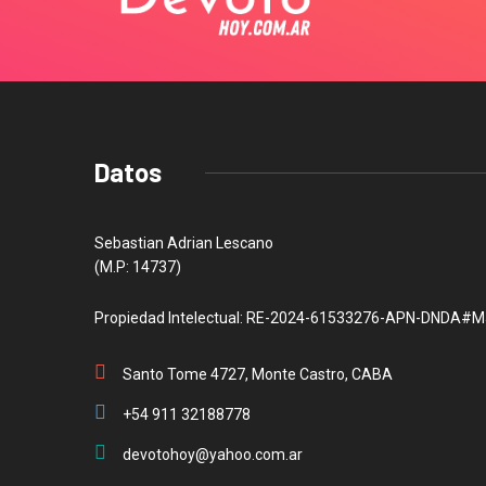
Datos
Sebastian Adrian Lescano
(M.P: 14737)
Propiedad Intelectual: RE-2024-61533276-APN-DNDA#M
Santo Tome 4727, Monte Castro, CABA
+54 911 32188778
devotohoy@yahoo.com.ar