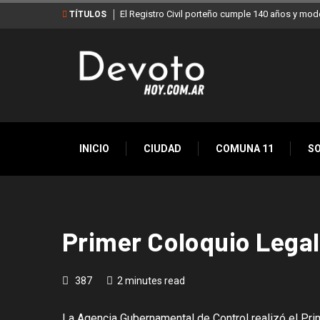
El Registro Civil porteño cumple 140 años y mod
TÍTULOS
INICIO
CIUDAD
COMUNA 11
S
Primer Coloquio Legal
387
2 minutes read
La Agencia Gubernamental
de Control realizó el Pr