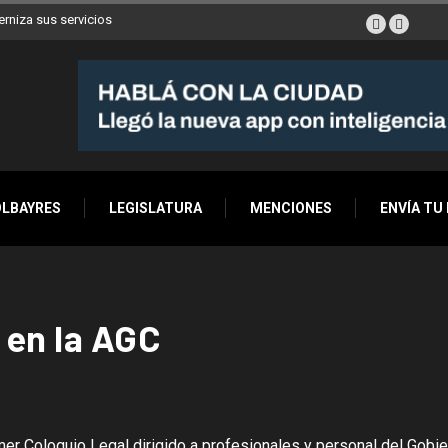
erniza sus servicios
OLBAYRES
LEGISLATURA
MENCIONES
ENVÍA TU
 en la AGC
imer
Coloquio Legal dirigido a
profesionales y personal del
Gobie