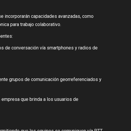
ue se incorporarán capacidades avanzadas, como
ica para trabajo colaborativo.
ientes:
pos de conversación vía smartphones y radios de
mente grupos de comunicación georreferenciados y
la empresa que brinda a los usuarios de
ermitiendo que los equipos se comuniquen vía PTT