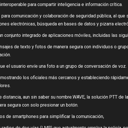
nteroperable para compartir inteligencia e información crítica.
nes para comunicación y colaboración de seguridad pública, al q
iones electrónicas, búsqueda en bases de datos y pizarra electrón
 conjunto integrado de aplicaciones móviles, incluidas las sigu
ensajes de texto y fotos de manera segura con individuos o gru
ación.
que el usuario envíe una foto a un grupo de conversación de voz.
ón mostrando los oficiales más cercanos y estableciendo rápida
dores.
de distancia, aun sin saber su nombre.WAVE, la solución PTT de 
ra segura con solo presionar un botón.
os de smartphones para simplificar la comunicación,
radios de dos vías (LMR) que actualmente emplea la policía, p