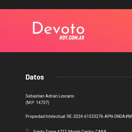
Datos
Sebastian Adrian Lescano
(M.P: 14737)
Propiedad Intelectual: RE-2024-61533276-APN-DNDA#M
Santo Tome 4727, Monte Castro, CABA