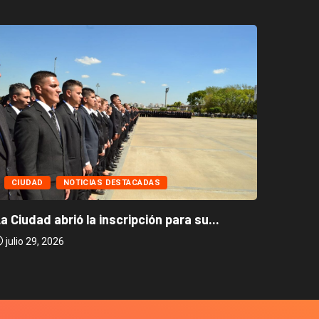
CIUD
CIUDAD
NOTICIAS DESTACADAS
Caballi
a Ciudad abrió la inscripción para su...
julio 2
julio 29, 2026