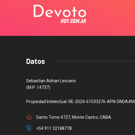
Datos
Sebastian Adrian Lescano
(M.P: 14737)
Propiedad Intelectual: RE-2024-61533276-APN-DNDA#M
Santo Tome 4727, Monte Castro, CABA
+54 911 32188778