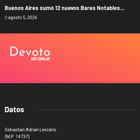
Buenos Aires sumó 12 nuevos Bares Notables...
L
agosto 5, 2026
a
Datos
Sebastian Adrian Lescano
(M.P: 14737)