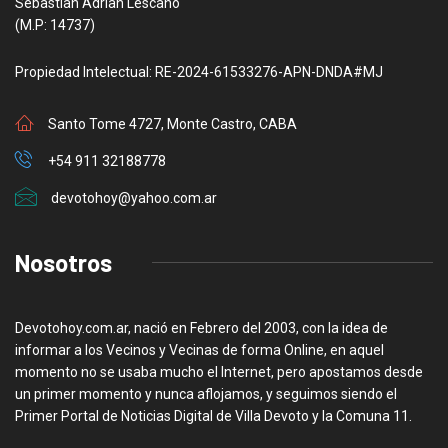
Sebastian Adrian Lescano
(M.P: 14737)
Propiedad Intelectual: RE-2024-61533276-APN-DNDA#MJ
Santo Tome 4727, Monte Castro, CABA
+54 911 32188778
devotohoy@yahoo.com.ar
Nosotros
Devotohoy.com.ar, nació en Febrero del 2003, con la idea de
informar a los Vecinos y Vecinas de forma Online, en aquel
momento no se usaba mucho el Internet, pero apostamos desde
un primer momento y nunca aflojamos, y seguimos siendo el
Primer Portal de Noticias Digital de Villa Devoto y la Comuna 11.