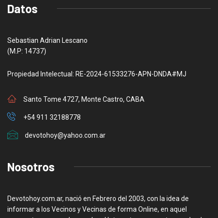
Datos
Sebastian Adrian Lescano
(M.P: 14737)
Propiedad Intelectual: RE-2024-61533276-APN-DNDA#MJ
Santo Tome 4727, Monte Castro, CABA
+54 911 32188778
devotohoy@yahoo.com.ar
Nosotros
Devotohoy.com.ar, nació en Febrero del 2003, con la idea de
informar a los Vecinos y Vecinas de forma Online, en aquel