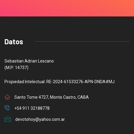
Datos
Sebastian Adrian Lescano
(M.P: 14737)
Propiedad Intelectual: RE-2024-61533276-APN-DNDA#MJ
Santo Tome 4727, Monte Castro, CABA
+54 911 32188778
devotohoy@yahoo.com.ar