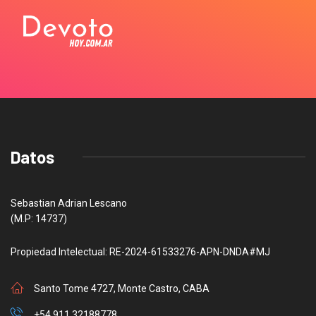
Datos
Sebastian Adrian Lescano
(M.P: 14737)
Propiedad Intelectual: RE-2024-61533276-APN-DNDA#MJ
Santo Tome 4727, Monte Castro, CABA
+54 911 32188778