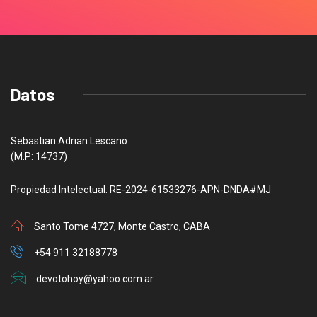
Datos
Sebastian Adrian Lescano
(M.P: 14737)
Propiedad Intelectual: RE-2024-61533276-APN-DNDA#MJ
Santo Tome 4727, Monte Castro, CABA
+54 911 32188778
devotohoy@yahoo.com.ar