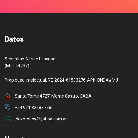
Datos
Sebastian Adrian Lescano
(M.P: 14737)
Propiedad Intelectual: RE-2024-61533276-APN-DNDA#MJ
Santo Tome 4727, Monte Castro, CABA
+54 911 32188778
devotohoy@yahoo.com.ar