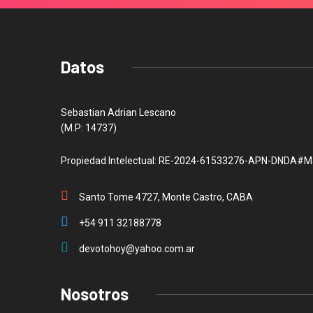
Datos
Sebastian Adrian Lescano
(M.P: 14737)
Propiedad Intelectual: RE-2024-61533276-APN-DNDA#M
Santo Tome 4727, Monte Castro, CABA
+54 911 32188778
devotohoy@yahoo.com.ar
Nosotros