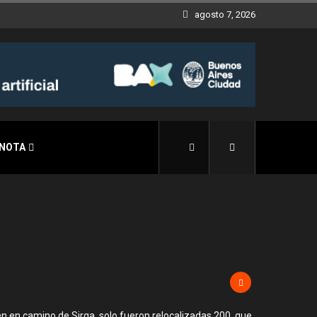
agosto 7, 2026
 NOTA
iven en camino de Sirga, solo fueron relocalizadas 200, que