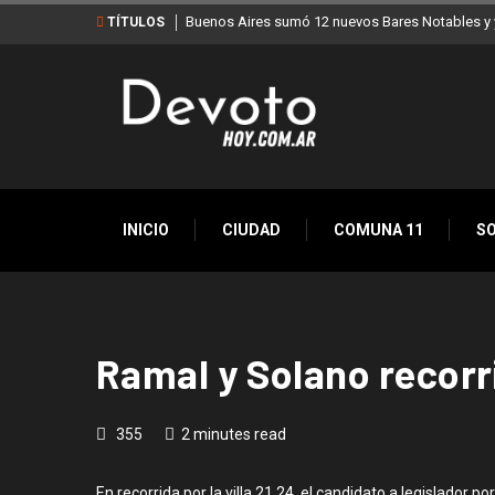
Buenos Aires sumó 12 nuevos Bares Notables y y
TÍTULOS
INICIO
CIUDAD
COMUNA 11
S
Ramal y Solano recorrie
355
2 minutes read
En recorrida por la villa 21 24, el candidato a legislador 