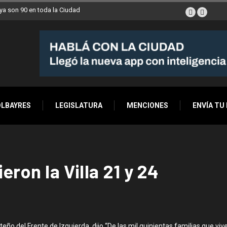
a son 90 en toda la Ciudad
OLBAYRES
LEGISLATURA
MENCIONES
ENVÍA TU
ron la Villa 21 y 24
porteño del Frente de Izquierda, dijo “De las mil quinientas familias que v