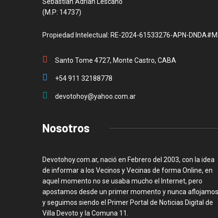
Sebastian Adrian Lescano
(M.P: 14737)
Propiedad Intelectual: RE-2024-61533276-APN-DNDA#M
Santo Tome 4727, Monte Castro, CABA
+54 911 32188778
devotohoy@yahoo.com.ar
Nosotros
Devotohoy.com.ar, nació en Febrero del 2003, con la idea
de informar a los Vecinos y Vecinas de forma Online, en
aquel momento no se usaba mucho el Internet, pero
apostamos desde un primer momento y nunca aflojamos
y seguimos siendo el Primer Portal de Noticias Digital de
Villa Devoto y la Comuna 11.