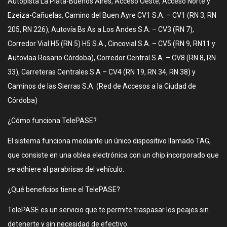
Autopista La Plata-Buenos Aires, Acceso Oeste, Acceso Norte y
Ezeiza-Cañuelas, Camino del Buen Ayre CV1 S.A. – CV1 (RN 3, RN
205, RN 226), Autovía Bs As a Los Andes S.A. – CV3 (RN 7),
Corredor Vial H5 (RN 5) H5 S.A., Cincovial S.A. – CV5 (RN 9, RN11 y
Autovíaa Rosario Córdoba), Corredor Central S.A. – CV8 (RN 8, RN
33), Carreteras Centrales S.A – CV4 (RN 19, RN 34, RN 38) y
Caminos de las Sierras S.A. (Red de Accesos a la Ciudad de
Córdoba)
¿Cómo funciona TelePASE?
El sistema funciona mediante un único dispositivo llamado TAG,
que consiste en una oblea electrónica con un chip incorporado que
se adhiere al parabrisas del vehículo.
¿Qué beneficios tiene el TelePASE?
TelePASE es un servicio que te permite traspasar los peajes sin
detenerte y sin necesidad de efectivo.