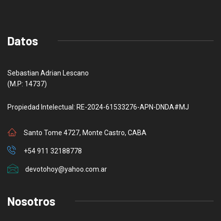
Datos
Sebastian Adrian Lescano
(M.P: 14737)
Propiedad Intelectual: RE-2024-61533276-APN-DNDA#MJ
Santo Tome 4727, Monte Castro, CABA
+54 911 32188778
devotohoy@yahoo.com.ar
Nosotros