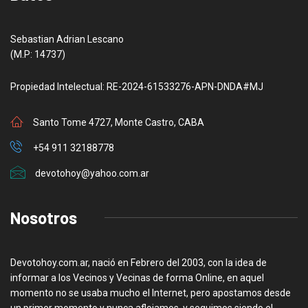
Sebastian Adrian Lescano
(M.P: 14737)
Propiedad Intelectual: RE-2024-61533276-APN-DNDA#MJ
Santo Tome 4727, Monte Castro, CABA
+54 911 32188778
devotohoy@yahoo.com.ar
Nosotros
Devotohoy.com.ar, nació en Febrero del 2003, con la idea de
informar a los Vecinos y Vecinas de forma Online, en aquel
momento no se usaba mucho el Internet, pero apostamos desde
un primer momento y nunca aflojamos, y seguimos siendo el