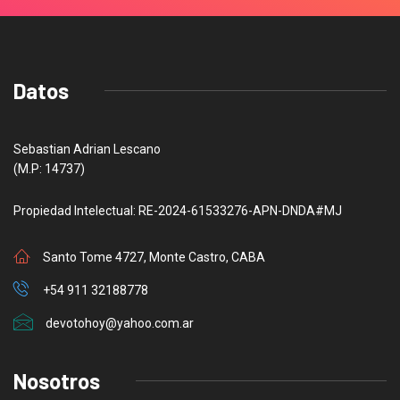
Datos
Sebastian Adrian Lescano
(M.P: 14737)
Propiedad Intelectual: RE-2024-61533276-APN-DNDA#MJ
Santo Tome 4727, Monte Castro, CABA
+54 911 32188778
devotohoy@yahoo.com.ar
Nosotros