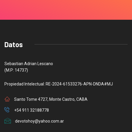
Datos
Sebastian Adrian Lescano
(M.P: 14737)
Propiedad Intelectual: RE-2024-61533276-APN-DNDA#MJ
Santo Tome 4727, Monte Castro, CABA
+54 911 32188778
devotohoy@yahoo.com.ar