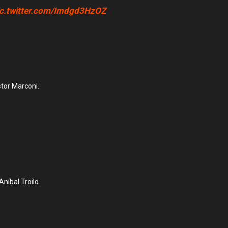
ic.twitter.com/Imdgd3HzOZ
stor Marconi.
Aníbal Troilo.