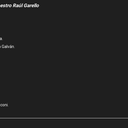
estro Raúl Garello
a.
o Galván.
coni.