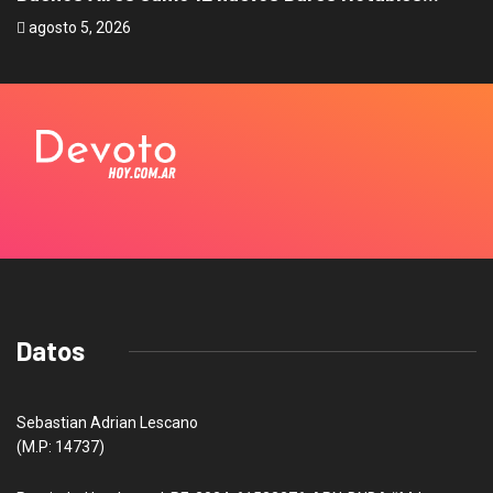
agosto 5, 2026
a
Datos
Sebastian Adrian Lescano
(M.P: 14737)