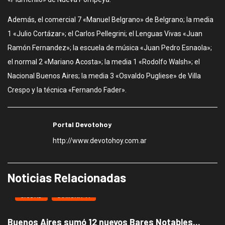
Además, el comercial 7 «Manuel Belgrano» de Belgrano; la media
1 «Julio Cortázar»; el Carlos Pellegrini; el Lenguas Vivas «Juan
Ramón Fernandez»; la escuela de música «Juan Pedro Esnaola»;
el normal 2 «Mariano Acosta»; la media 1 «Rodolfo Walsh»; el
Nacional Buenos Aires; la media 3 «Osvaldo Pugliese» de Villa
Crespo y la técnica «Fernando Fader».
Portal Devotohoy
http://www.devotohoy.com.ar
Noticias Relacionadas
CIUDAD
COMUNA 11
Buenos Aires sumó 12 nuevos Bares Notables...
L