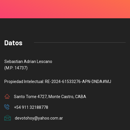
Datos
Sebastian Adrian Lescano
(M.P: 14737)
Propiedad Intelectual: RE-2024-61533276-APN-DNDA#MJ
Santo Tome 4727, Monte Castro, CABA
+54 911 32188778
devotohoy@yahoo.com.ar