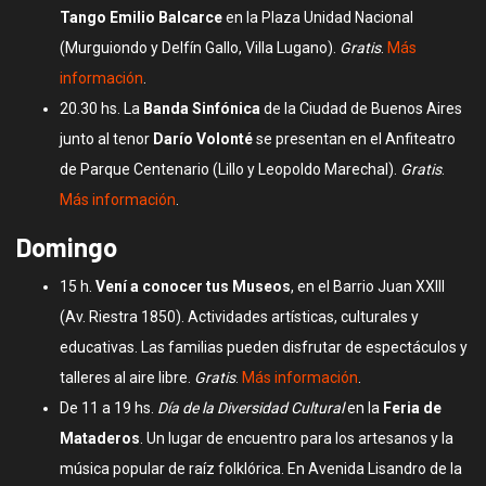
Tango Emilio Balcarce
en la Plaza Unidad Nacional
(Murguiondo y Delfín Gallo, Villa Lugano).
Gratis
.
Más
información
.
20.30 hs. La
Banda Sinfónica
de la Ciudad de Buenos Aires
junto al tenor
Darío Volonté
se presentan en el Anfiteatro
de Parque Centenario (Lillo y Leopoldo Marechal).
Gratis
.
Más información
.
Domingo
15 h.
Vení a conocer tus Museos
, en el Barrio Juan XXIII
(Av. Riestra 1850). Actividades artísticas, culturales y
educativas. Las familias pueden disfrutar de espectáculos y
talleres al aire libre.
Gratis
.
Más información
.
De 11 a 19 hs.
Día de la Diversidad Cultural
en la
Feria de
Mataderos
. Un lugar de encuentro para los artesanos y la
música popular de raíz folklórica. En Avenida Lisandro de la