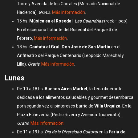
Torre y Avenida de los Corrales (Mercado Nacional de
Hacienda).
Gratis
.
Más información
.
15 hs.
Música en el Rosedal
.
Las Calandrias
(rock – pop).
En el escenario flotante del Rosedal del Parque 3 de
Febrero.
Más información
.
18 hs.
Cantata al Gral. Don José de San Martín
en el
Anfiteatro del Parque Centenario (Leopoldo Marechal y
Lillo).
Gratis
.
Más información
.
Lunes
De 10 a 18 hs.
Buenos Aires Market
, la feria itinerante
dedicada a los alimentos saludables y gourmet desembarca
por segunda vez al pintoresco barrio de
Villa Urquiza
. En la
Plaza Echeverría (Pedro Rivera y Avenida Triunvirato).
Gratis
.
Más información
.
De 11 a 19 hs.
Día de la Diversidad Cultural
en la
Feria de