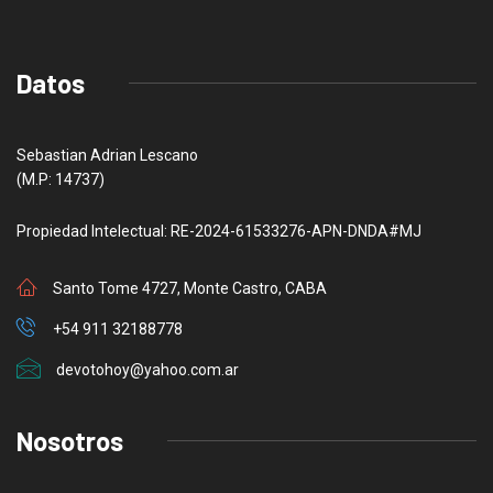
Datos
Sebastian Adrian Lescano
(M.P: 14737)
Propiedad Intelectual: RE-2024-61533276-APN-DNDA#MJ
Santo Tome 4727, Monte Castro, CABA
+54 911 32188778
devotohoy@yahoo.com.ar
Nosotros