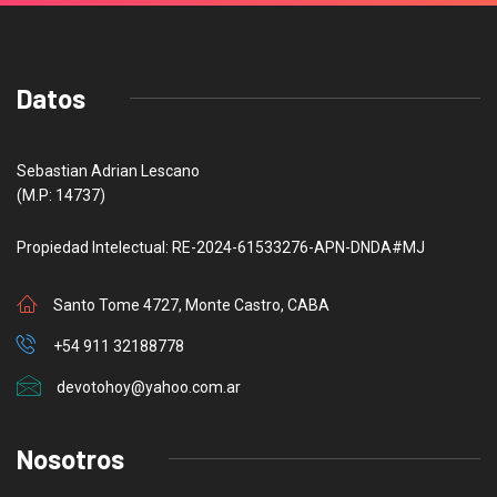
Datos
Sebastian Adrian Lescano
(M.P: 14737)
Propiedad Intelectual: RE-2024-61533276-APN-DNDA#MJ
Santo Tome 4727, Monte Castro, CABA
+54 911 32188778
devotohoy@yahoo.com.ar
Nosotros