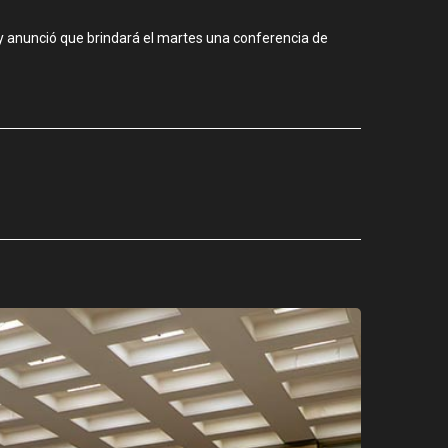
 y anunció que brindará el martes una conferencia de
CIUDAD
Buenos Air
agosto 5, 2