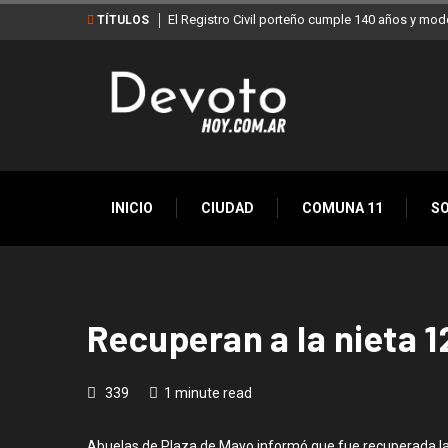
El Registro Civil porteño cumple 140 años y mod
TÍTULOS
INICIO
CIUDAD
COMUNA 11
S
Recuperan a la nieta 1
339
1 minute read
Abuelas de Plaza de Mayo informó que fue recuperada la