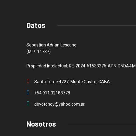
Datos
Sebastian Adrian Lescano
(M.P: 14737)
Propiedad Intelectual: RE-2024-61533276-APN-DNDA#M
Santo Tome 4727, Monte Castro, CABA
+54 911 32188778
devotohoy@yahoo.com.ar
Nosotros