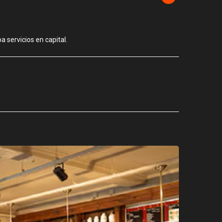
 servicios en capital.
CIUDAD
Los stands
agosto 3, 2