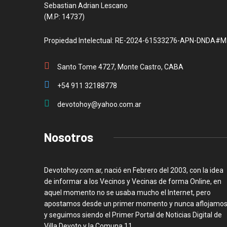
Sebastian Adrian Lescano
(M.P: 14737)
Propiedad Intelectual: RE-2024-61533276-APN-DNDA#M
Santo Tome 4727, Monte Castro, CABA
+54 911 32188778
devotohoy@yahoo.com.ar
Nosotros
Devotohoy.com.ar, nació en Febrero del 2003, con la idea
de informar a los Vecinos y Vecinas de forma Online, en
aquel momento no se usaba mucho el Internet, pero
apostamos desde un primer momento y nunca aflojamos
y seguimos siendo el Primer Portal de Noticias Digital de
Villa Devoto y la Comuna 11.