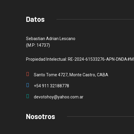
Datos
Sebastian Adrian Lescano
(M.P: 14737)
Propiedad Intelectual: RE-2024-61533276-APN-DNDA#M
Santo Tome 4727, Monte Castro, CABA
+54 911 32188778
devotohoy@yahoo.com.ar
Nosotros