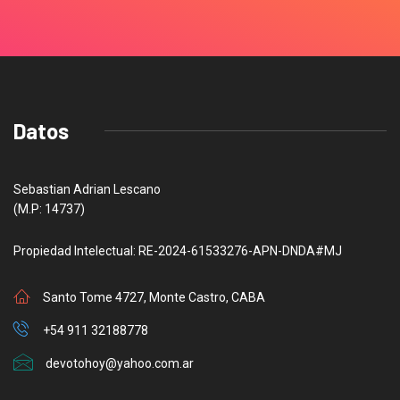
Datos
Sebastian Adrian Lescano
(M.P: 14737)
Propiedad Intelectual: RE-2024-61533276-APN-DNDA#MJ
Santo Tome 4727, Monte Castro, CABA
+54 911 32188778
devotohoy@yahoo.com.ar