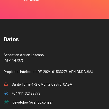
Datos
Sebastian Adrian Lescano
(M.P: 14737)
Propiedad Intelectual: RE-2024-61533276-APN-DNDA#MJ
Santo Tome 4727, Monte Castro, CABA
+54 911 32188778
devotohoy@yahoo.com.ar