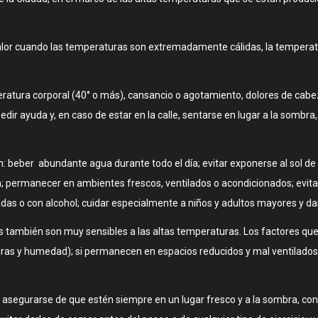
alor cuando las temperaturas son extremadamente cálidas, la temperat
ratura corporal (40° o más), cansancio o agotamiento, dolores de cabez
dir ayuda y, en caso de estar en la calle, sentarse en lugar a la somb
 beber abundante agua durante todo el día; evitar exponerse al sol de 
ica; permanecer en ambientes frescos, ventilados o acondicionados; evita
das o con alcohol; cuidar especialmente a niños y adultos mayores y dar
también son muy sensibles a las altas temperaturas. Los factores que
as y humedad); si permanecen en espacios reducidos y mal ventilados; 
e asegurarse de que estén siempre en un lugar fresco y a la sombra, co