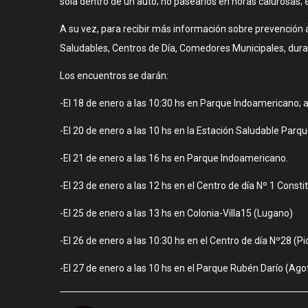
sola dentro de un auto; no pasearlos en horas calurosas; e
A su vez, para recibir más información sobre prevención a
Saludables, Centros de Día, Comedores Municipales, dura
Los encuentros se darán:
-El 18 de enero a las 10:30 hs en Parque Indoamericano; a
-El 20 de enero a las 10 hs en la Estación Saludable Parqu
-El 21 de enero a las 16 hs en Parque Indoamericano.
-El 23 de enero a las 12 hs en el Centro de día Nº 1 Cons
-El 25 de enero a las 13 hs en Colonia-Villa15 (Lugano)
-El 26 de enero a las 10:30 hs en el Centro de día Nº28 (P
-El 27 de enero a las 10 hs en el Parque Rubén Darío (Agot