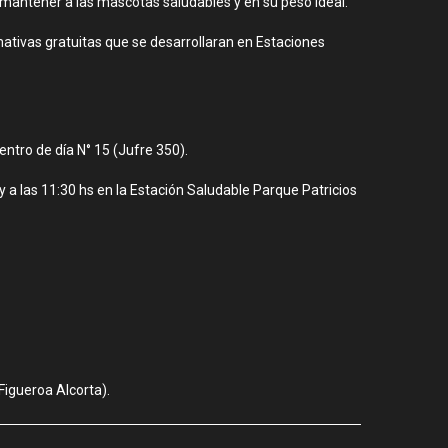
y mantener a las mascotas saludables y en su peso ideal.
mativas gratuitas que se desarrollaran en Estaciones
entro de día N° 15 (Jufre 350).
y a las 11:30 hs en la Estación Saludable Parque Patricios
Figueroa Alcorta).