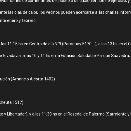
vitar darles de comer antes del paseo o de cualquier tipo de ejercicio; 
nte las olas de calor, los vecinos pueden acercarse a las charlas infor
nte enero y febrero.
 las 11:15 hs en Centro de día N°9 (Paraguay 5170 ); a las 13 hs en el C
e Rivadavia; a las 10 y 11 hs en la Estación Saludable Parque Saavedra; 
titución (Amancio Alcorta 1402)
icheuta 1517)
e y Libertador); y a las 11:30 hs en el Rosedal de Palermo (Sarmiento y 