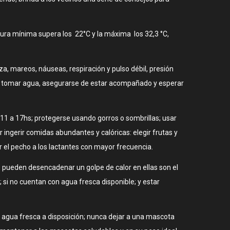
ura mínima supera los 22°C y la máxima los 32,3 °C,
a, mareos, náuseas, respiración y pulso débil, presión
ra, tomar agua, asegurarse de estar acompañado y esperar
11 a 17hs; protegerse usando gorros o sombrillas; usar
r ingerir comidas abundantes y calóricas: elegir frutas y
 el pecho a los lactantes con mayor frecuencia.
 pueden desencadenar un golpe de calor en ellas son el
si no cuentan con agua fresca disponible; y estar
n agua fresca a disposición; nunca dejar a una mascota