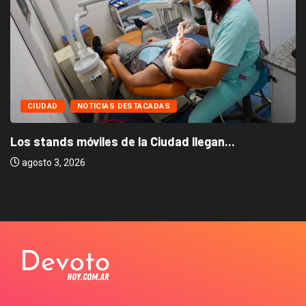
OTICIAS DESTACADAS
CIUDAD
N
viles de la Ciudad llegan...
La Ciudad lanz
julio 31, 2026