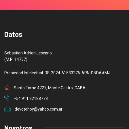
Datos
Sebastian Adrian Lescano
(M.P: 14737)
Propiedad Intelectual: RE-2024-61533276-APN-DNDA#MJ
Santo Tome 4727, Monte Castro, CABA
+54 911 32188778
devotohoy@yahoo.com.ar
Nosotros