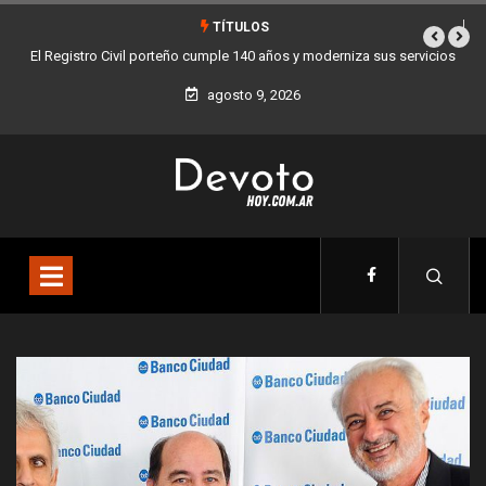
TÍTULOS
rvicios
Buenos Aires sumó 12 nuevos Bares Notables y ya son 90 en toda
la Ciudad
agosto 9, 2026