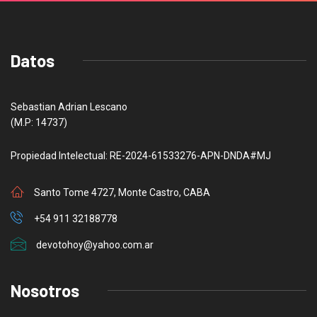
Datos
Sebastian Adrian Lescano
(M.P: 14737)
Propiedad Intelectual: RE-2024-61533276-APN-DNDA#MJ
Santo Tome 4727, Monte Castro, CABA
+54 911 32188778
devotohoy@yahoo.com.ar
Nosotros