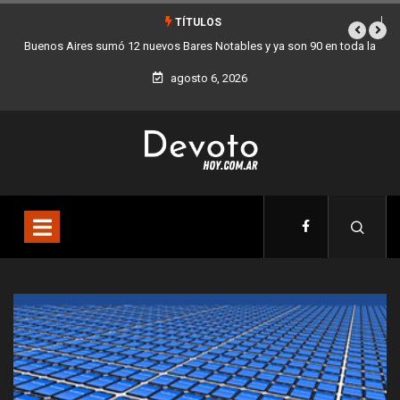
TÍTULOS
otables y ya son 90 en toda la
Los stands móviles de la Ciudad llegan e
d
agosto 6, 2026