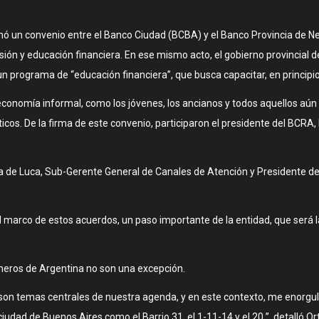
rmó un convenio entre el Banco Ciudad (BCBA) y el Banco Provincia de N
sión y educación financiera. En ese mismo acto, el gobierno provincia
un programa de “educación financiera”, que busca capacitar, en principi
a economía informal, como los jóvenes, los ancianos y todos aquellos a
cos. De la firma de este convenio, participaron el presidente del BCRA,
ía de Luca, Sub-Gerente General de Canales de Atención y Presidente d
 el marco de estos acuerdos, un paso importante de la entidad, que será 
úmeros de Argentina no son una excepción.
ón son temas centrales de nuestra agenda, y en este contexto, me enorg
udad de Buenos Aires como el Barrio 31, el 1-11-14 y el 20 ”, detalló Ort