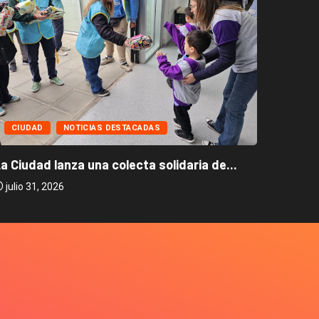
CIUD
CIUDAD
NOTICIAS DESTACADAS
La Ciud
a Ciudad lanza una colecta solidaria de...
julio 2
julio 31, 2026