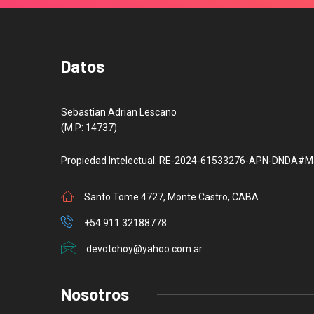
Datos
Sebastian Adrian Lescano
(M.P: 14737)
Propiedad Intelectual: RE-2024-61533276-APN-DNDA#M
Santo Tome 4727, Monte Castro, CABA
+54 911 32188778
devotohoy@yahoo.com.ar
Nosotros