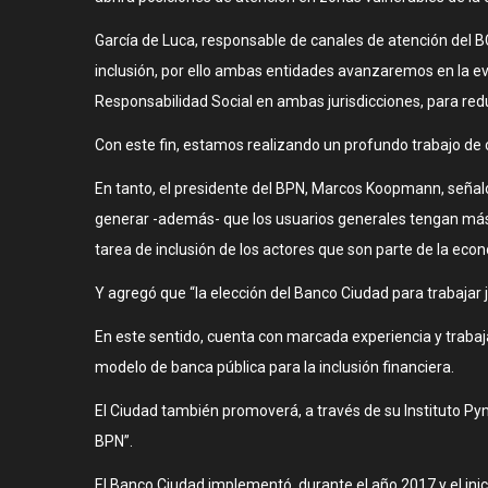
García de Luca, responsable de canales de atención del B
inclusión, por ello ambas entidades avanzaremos en la eva
Responsabilidad Social en ambas jurisdicciones, para redu
Con este fin, estamos realizando un profundo trabajo d
En tanto, el presidente del BPN, Marcos Koopmann, señal
generar -además- que los usuarios generales tengan más c
tarea de inclusión de los actores que son parte de la eco
Y agregó que “la elección del Banco Ciudad para trabajar j
En este sentido, cuenta con marcada experiencia y trabaj
modelo de banca pública para la inclusión financiera.
El Ciudad también promoverá, a través de su Instituto Pyme,
BPN”.
El Banco Ciudad implementó, durante el año 2017 y el inic