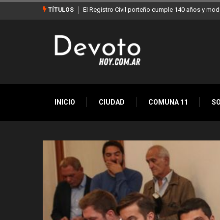
140 años y moderniza sus servicios
Buenos Aires sumó 12 nuevos Bares Notable
TÍTULOS
la Ciudad
INICIO
CIUDAD
COMUNA 11
S