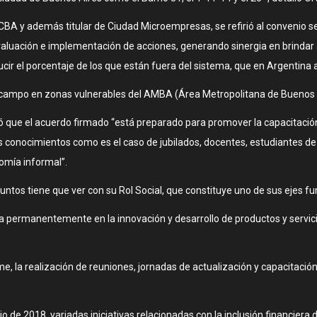
CBA y además titular de Ciudad Microempresas, se refirió al convenio se
luación e implementación de acciones, generando sinergia en brindar asi
cir el porcentaje de los que están fuera del sistema, que en Argentina 
e campo en zonas vulnerables del AMBA (Área Metropolitana de Buenos A
ó que el acuerdo firmado “está preparado para promover la capacitación
onocimientos como es el caso de jubilados, docentes, estudiantes de co
nomía informal”.
untos tiene que ver con su Rol Social, que constituye uno de sus ejes fun
a permanentemente en la innovación y desarrollo de productos y servic
 la realización de reuniones, jornadas de actualización y capacitación, c
io de 2018, variadas iniciativas relacionadas con la inclusión financier