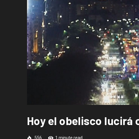
Hoy el obelisco lucirá
556
1 minute read