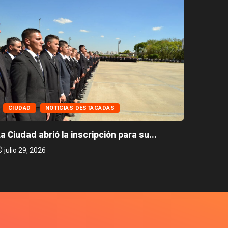
CIUD
CIUDAD
NOTICIAS DESTACADAS
Caballi
a Ciudad abrió la inscripción para su...
julio 2
julio 29, 2026