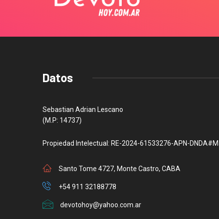
Datos
Sebastian Adrian Lescano
(M.P: 14737)
Propiedad Intelectual: RE-2024-61533276-APN-DNDA#M
Santo Tome 4727, Monte Castro, CABA
+54 911 32188778
devotohoy@yahoo.com.ar