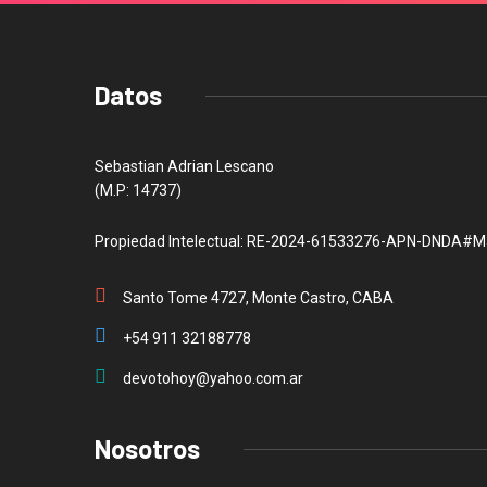
Datos
Sebastian Adrian Lescano
(M.P: 14737)
Propiedad Intelectual: RE-2024-61533276-APN-DNDA#M
Santo Tome 4727, Monte Castro, CABA
+54 911 32188778
devotohoy@yahoo.com.ar
Nosotros