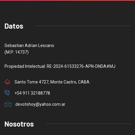
Datos
Sebastian Adrian Lescano
(M.P: 14737)
Propiedad Intelectual: RE-2024-61533276-APN-DNDA#MJ
Santo Tome 4727, Monte Castro, CABA
+54 911 32188778
devotohoy@yahoo.com.ar
Nosotros