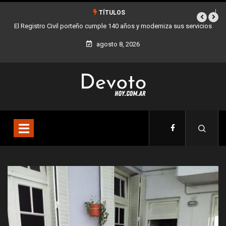
TÍTULOS
vicios
Buenos Aires sumó 12 nuevos Bares Notables y ya son 90 en toda
la Ciudad
agosto 8, 2026