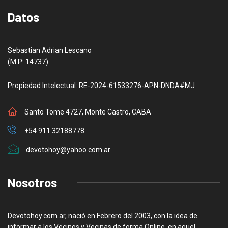
Datos
Sebastian Adrian Lescano
(M.P: 14737)
Propiedad Intelectual: RE-2024-61533276-APN-DNDA#MJ
Santo Tome 4727, Monte Castro, CABA
+54 911 32188778
devotohoy@yahoo.com.ar
Nosotros
Devotohoy.com.ar, nació en Febrero del 2003, con la idea de
informar a los Vecinos y Vecinas de forma Online, en aquel