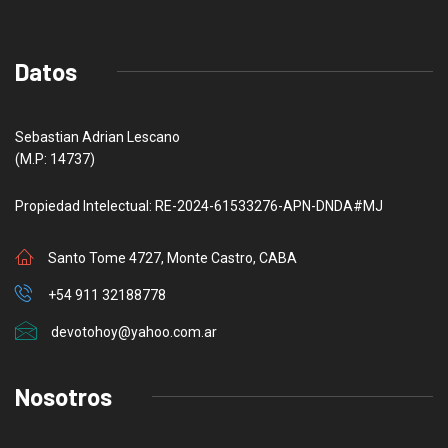
Datos
Sebastian Adrian Lescano
(M.P: 14737)
Propiedad Intelectual: RE-2024-61533276-APN-DNDA#MJ
Santo Tome 4727, Monte Castro, CABA
+54 911 32188778
devotohoy@yahoo.com.ar
Nosotros