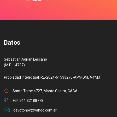
Datos
Sebastian Adrian Lescano
(M.P: 14737)
Propiedad Intelectual: RE-2024-61533276-APN-DNDA#MJ
Santo Tome 4727, Monte Castro, CABA
+54 911 32188778
devotohoy@yahoo.com.ar