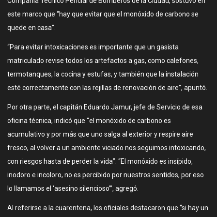
Compañía Técnico Pericial de Bomberos de la Ciudad, sostuvo en
este marco que “hay que evitar que el monóxido de carbono se
quede en casa”.
“Para evitar intoxicaciones es importante que un gasista
matriculado revise todos los artefactos a gas, como calefones,
termotanques, la cocina y estufas, y también que la instalación
esté correctamente con las rejillas de renovación de aire”, apuntó.
Por otra parte, el capitán Eduardo Jamur, jefe de Servicio de esa
oficina técnica, indicó que “el monóxido de carbono es
acumulativo y por más que uno salga al exterior y respire aire
fresco, al volver a un ambiente viciado nos seguimos intoxicando,
con riesgos hasta de perder la vida”. “El monóxido es insípido,
inodoro e incoloro, no es percibido por nuestros sentidos, por eso
lo llamamos el ‘asesino silencioso’”, agregó.
Al referirse a la cuarentena, los oficiales destacaron que “si hay un