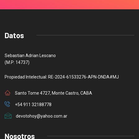
Datos
Sebastian Adrian Lescano
(M.P: 14737)
Propiedad Intelectual: RE-2024-61533276-APN-DNDA#MJ
Santo Tome 4727, Monte Castro, CABA
+54 911 32188778
devotohoy@yahoo.com.ar
Nosotros