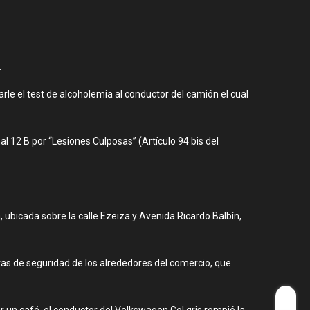
.
rle el test de alcoholemia al conductor del camión el cual
l 12 B por “Lesiones Culposas” (Artículo 94 bis del
, ubicada sobre la calle Ezeiza y Avenida Ricardo Balbín,
as de seguridad de los alrededores del comercio, que
 un café, el conductor del Volkswagen Gol gris rompió la