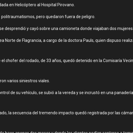
ada en Helicóptero al Hospital Pirovano.
politraumatismos, pero quedaron fuera de peligro.
r se desprendió y cayó sobre una camioneta donde viajaban dos mujeres
 Norte de Flagrancia, a cargo de la doctora Pauls, quien dispuso realiza
el chofer del rodado, de 33 años, quedó detenido en la Comisaría Vecina
on varios siniestros viales.
trol de su vehículo, se subió a la vereda y se incrustó en una panadería
ado, la secuencia del tremendo impacto quedó registrada por las cámar
da hace apenas dos meses y donde los clientes podían sentarse a tomar