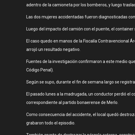
adentro de la camioneta por los bomberos, y luego traslad
Las dos mujeres accidentadas fueron diagnosticadas con 
Luego del impacto del camión con el puente, el containe
El caso quedo en manos de la Fiscalía Contravencional Área
arrojó un resultado negativo.
Fuentes de la investigación confirmaron a este medio que 
Código Penal).
Según se supo, durante el fin de semana largo se registrar
El pasado lunes a la madrugada, un conductor perdió el con
correspondiente al partido bonaerense de Merlo.
Como consecuencia del accidente, el local quedó destroz
grabaron todo el episodio.
También aparte de destrozar la pérgola externa, construi