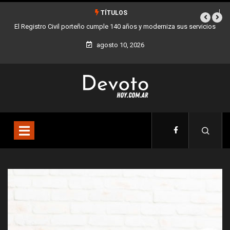
TÍTULOS
vicios
Buenos Aires sumó 12 nuevos Bares Notables y ya son 90 en toda
la Ciudad
agosto 10, 2026