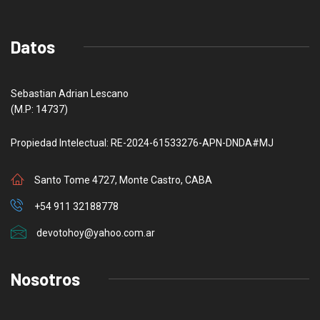
Datos
Sebastian Adrian Lescano
(M.P: 14737)
Propiedad Intelectual: RE-2024-61533276-APN-DNDA#MJ
Santo Tome 4727, Monte Castro, CABA
+54 911 32188778
devotohoy@yahoo.com.ar
Nosotros